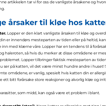
enne artikkelen tar vi for oss de vanligste årsakene og hv
ing.
e årsaker til kløe hos katte
ter.
Lopper er den klart vanligste årsaken til kløe og overd
din er innendørs mesteparten av tiden eller på heltid, kan 
nn med klærne våre. Lopper har en tendens til å forårsak
og haleroten, så hvis du merker at disse områdene er mes
problemet. Lopper tilbringer faktisk mesteparten av tiden 
u ser på katten, vil det være minst hundre andre i huset! S
vnte områdene, er vanlig, spesielt hvis katten din er aller
 ett bitt forårsake store reaksjoner og alvorlig kløe og irrit
arasitter, som midd, kan også være et problem i blant.