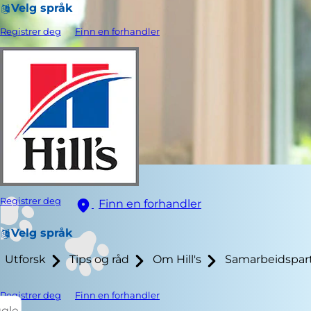
Velg språk
Registrer deg
Finn en forhandler
Registrer deg
Finn en forhandler
Velg språk
Utforsk
Tips og råd
Om Hill's
Samarbeidspar
Registrer deg
Finn en forhandler
ggle