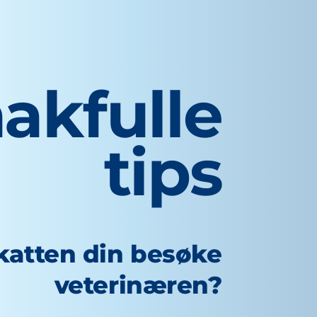
akfulle
tips
 katten din besøke
veterinæren?