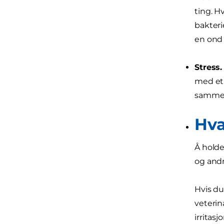
ting. H
bakteri
en ond s
Stress.
med et 
samme 
Hva
Å holde
og andr
Hvis du
veterin
irritas