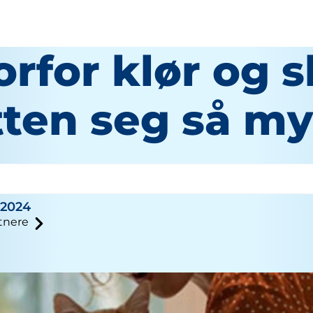
rfor klør og s
tten seg så m
tter
 2024
tnere