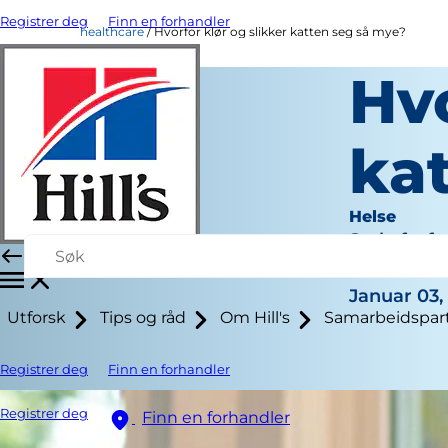
Registrer deg
Finn en forhandler
healthcare
Hvorfor klør og slikker katten seg så mye?
Hvo
ka
Helse
Stabsforfa
|
Januar 03,
Utforsk
Tips og råd
Om Hill's
Samarbeidspar
Registrer deg
Finn en forhandler
Registrer deg
Finn en forhandler