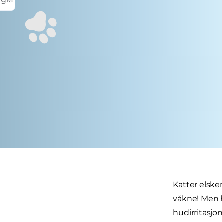
Katter elsker
våkne! Men h
hudirritasjo