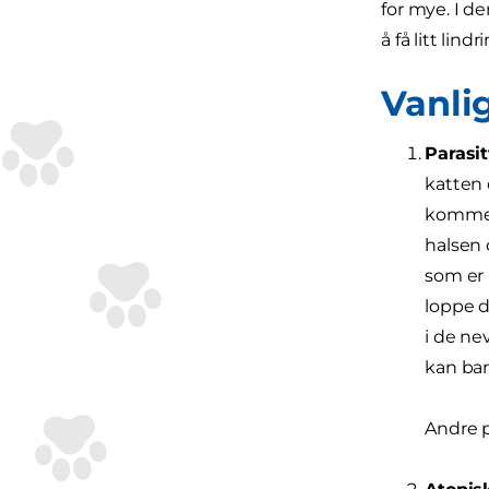
for mye. I d
å få litt lindr
Vanlig
Parasit
katten 
komme i
halsen 
som er 
loppe d
i de ne
kan bare
Andre p