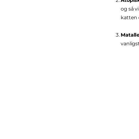
Atopisk
og så v
katten d
Matalle
vanligs