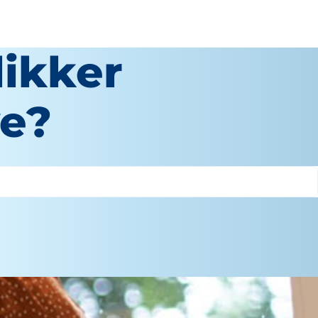
likker
ye?