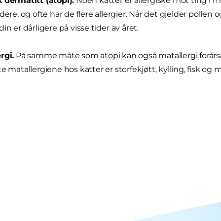
 dermatitt (atopi).
Noen katter er allergiske mot ting i m
idere, og ofte har de flere allergier. Når det gjelder pollen 
in er dårligere på visse tider av året.
rgi.
På samme måte som atopi kan også matallergi forårsa
te matallergiene hos katter er storfekjøtt, kylling, fisk og 