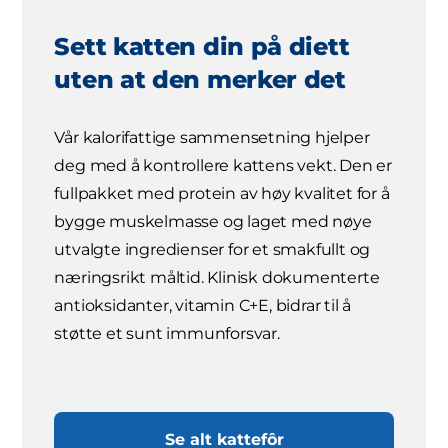
Sett katten din på diett
uten at den merker det
Vår kalorifattige sammensetning hjelper
deg med å kontrollere kattens vekt. Den er
fullpakket med protein av høy kvalitet for å
bygge muskelmasse og laget med nøye
utvalgte ingredienser for et smakfullt og
næringsrikt måltid. Klinisk dokumenterte
antioksidanter, vitamin C+E, bidrar til å
støtte et sunt immunforsvar.
Se alt kattefôr