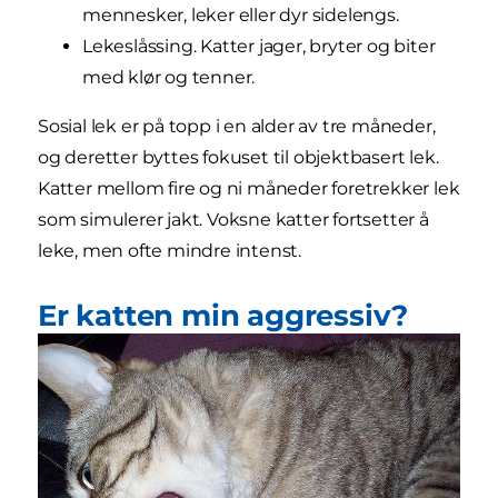
mennesker, leker eller dyr sidelengs.
Lekeslåssing. Katter jager, bryter og biter
med klør og tenner.
Sosial lek er på topp i en alder av tre måneder,
og deretter byttes fokuset til objektbasert lek.
Katter mellom fire og ni måneder foretrekker lek
som simulerer jakt. Voksne katter fortsetter å
leke, men ofte mindre intenst.
Er katten min aggressiv?