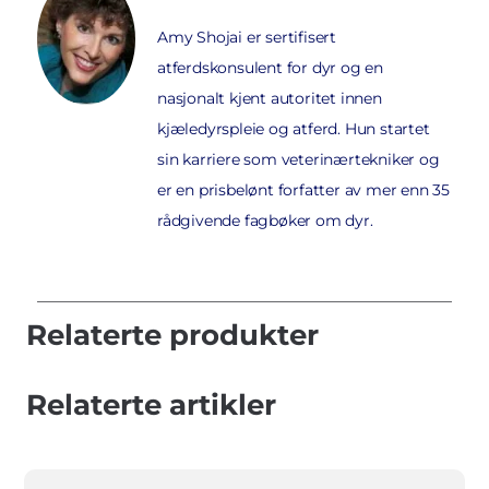
Amy Shojai er sertifisert
atferdskonsulent for dyr og en
nasjonalt kjent autoritet innen
kjæledyrspleie og atferd. Hun startet
sin karriere som veterinærtekniker og
er en prisbelønt forfatter av mer enn 35
rådgivende fagbøker om dyr.
Relaterte produkter
Relaterte artikler