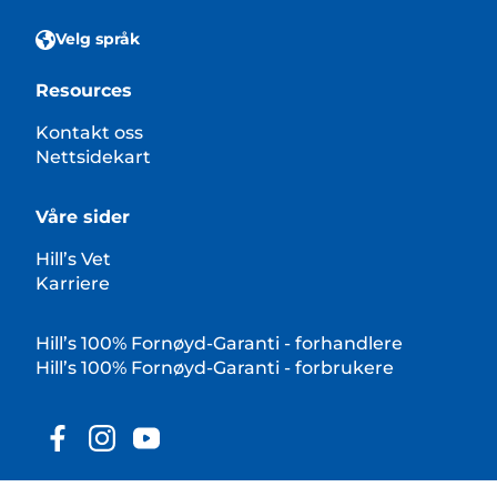
Velg språk
Resources
Kontakt oss
Nettsidekart
Våre sider
Hill’s Vet
Karriere
Hill’s 100% Fornøyd-Garanti - forhandlere
Hill’s 100% Fornøyd-Garanti - forbrukere