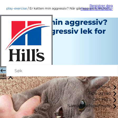
Registrer deg
play-exercise
Er katten min aggressiv? Når går aggressiv lek for langt?
Finn en forhandler
Er katten min aggressiv?
Når går aggressiv lek for
langt?
Lek og Mosjon
Amy Shojai
|
Juni 01, 2022
Utforsk
Tips og råd
Om Hill's
Samarbeidspartnere