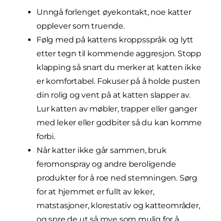
Unngå forlenget øyekontakt, noe katter
opplever som truende.
Følg med på kattens kroppsspråk og lytt
etter tegn til kommende aggresjon. Stopp
klapping så snart du merker at katten ikke
er komfortabel. Fokuser på å holde pusten
din rolig og vent på at katten slapper av.
Lur katten av møbler, trapper eller ganger
med leker eller godbiter så du kan komme
forbi.
Når katter ikke går sammen, bruk
feromonspray og andre beroligende
produkter for å roe ned stemningen. Sørg
for at hjemmet er fullt av leker,
matstasjoner, klorestativ og katteområder,
og spre de ut så mye som mulig for å