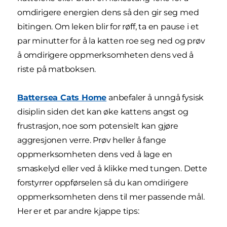
omdirigere energien dens så den gir seg med
bitingen. Om leken blir for røff, ta en pause i et
par minutter for å la katten roe seg ned og prøv
å omdirigere oppmerksomheten dens ved å
riste på matboksen.
Battersea Cats Home
anbefaler å unngå fysisk
disiplin siden det kan øke kattens angst og
frustrasjon, noe som potensielt kan gjøre
aggresjonen verre. Prøv heller å fange
oppmerksomheten dens ved å lage en
smaskelyd eller ved å klikke med tungen. Dette
forstyrrer oppførselen så du kan omdirigere
oppmerksomheten dens til mer passende mål.
Her er et par andre kjappe tips: