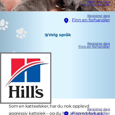
Registrer deg
Finn en forhandler
Registrer deg
Finn en forhandler
Velg språk
Registrer deg
Finn en forhandler
Som en katteelsker, har du nok opplevd
Registrer deg
aggressiv kattelek – og du har arr som bevis på
Finn en forhandler