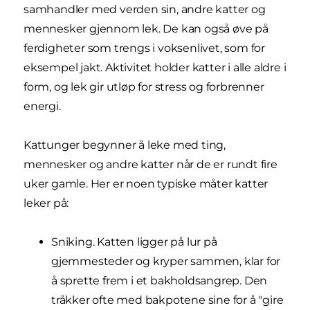
samhandler med verden sin, andre katter og
mennesker gjennom lek. De kan også øve på
ferdigheter som trengs i voksenlivet, som for
eksempel jakt. Aktivitet holder katter i alle aldre i
form, og lek gir utløp for stress og forbrenner
energi.
Kattunger begynner å leke med ting,
mennesker og andre katter når de er rundt fire
uker gamle. Her er noen typiske måter katter
leker på:
Sniking. Katten ligger på lur på
gjemmesteder og kryper sammen, klar for
å sprette frem i et bakholdsangrep. Den
tråkker ofte med bakpotene sine for å "gire