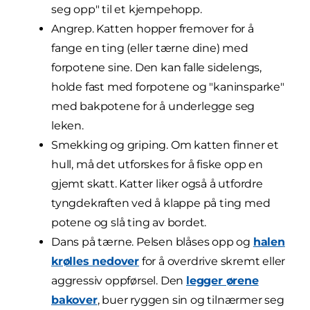
seg opp" til et kjempehopp.
Angrep. Katten hopper fremover for å
fange en ting (eller tærne dine) med
forpotene sine. Den kan falle sidelengs,
holde fast med forpotene og "kaninsparke"
med bakpotene for å underlegge seg
leken.
Smekking og griping. Om katten finner et
hull, må det utforskes for å fiske opp en
gjemt skatt. Katter liker også å utfordre
tyngdekraften ved å klappe på ting med
potene og slå ting av bordet.
Dans på tærne. Pelsen blåses opp og
halen
krølles nedover
for å overdrive skremt eller
aggressiv oppførsel. Den
legger ørene
bakover
, buer ryggen sin og tilnærmer seg