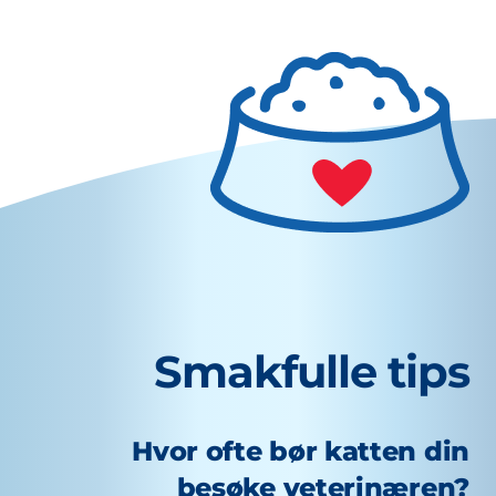
Smakfulle tips
Hvor ofte bør katten din
besøke veterinæren?