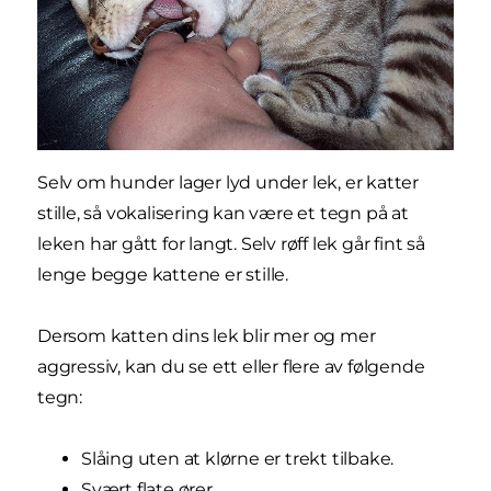
Selv om hunder lager lyd under lek, er katter
stille, så vokalisering kan være et tegn på at
leken har gått for langt. Selv røff lek går fint så
lenge begge kattene er stille.
Dersom katten dins lek blir mer og mer
aggressiv, kan du se ett eller flere av følgende
tegn:
Slåing uten at klørne er trekt tilbake.
Svært flate ører.