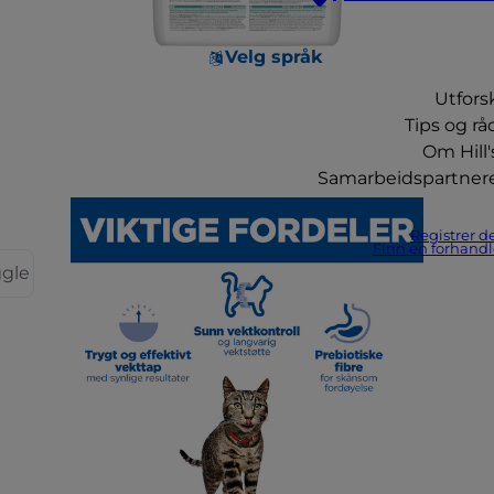
Velg språk
Utfors
Tips og rå
Om Hill'
Samarbeidspartner
Registrer d
Finn en forhandl
ggle