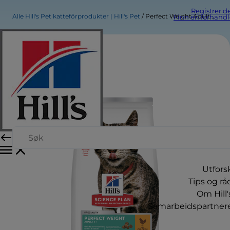
Registrer d
Alle Hill's Pet kattefôrprodukter | Hill's Pet
Perfect Weight Adult kattefôr
Finn en forhandl
Utfors
Tips og rå
Om Hill'
Samarbeidspartner