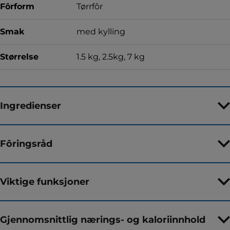
Fôrform
Tørrfôr
Smak
med kylling
Størrelse
1.5 kg, 2.5kg, 7 kg
Ingredienser
Fôringsråd
Viktige funksjoner
Gjennomsnittlig nærings- og kaloriinnhold