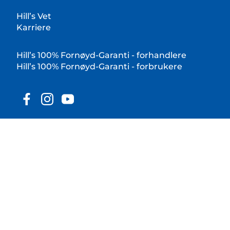
Hill’s Vet
Karriere
Hill’s 100% Fornøyd-Garanti - forhandlere
Hill’s 100% Fornøyd-Garanti - forbrukere
© 2025 Hill's Pet Nutrition, Inc.
Alle rettigheter forbeholdt.
Som brukt her, indikerer registrert varemerkestatus
kun i USA; registreringsstatus i andre geografiske
områder kan være annerledes. Din bruk av dette
nettstedet er underlagt våre vilkår og betingelser.