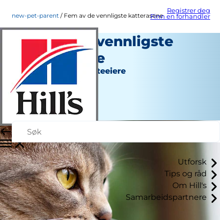
Registrer deg
new-pet-parent
Fem av de vennligste katterasene
Finn en forhandler
Fem av de vennligste
katterasene
Ny hunde- eller katteeiere
Christine O'Brien
|
April 28, 2022
Utforsk
Tips og råd
Om Hill's
Samarbeidspartnere