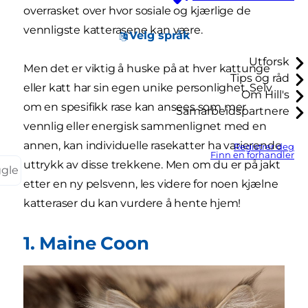
overrasket over hvor sosiale og kjærlige de
vennligste katterasene kan være.
Velg språk
Utforsk
Men det er viktig å huske på at hver kattunge
Tips og råd
eller katt har sin egen unike personlighet. Selv
Om Hill's
om en spesifikk rase kan ansees som mer
Samarbeidspartnere
vennlig eller energisk sammenlignet med en
annen, kan individuelle rasekatter ha varierende
Registrer deg
Finn en forhandler
uttrykk av disse trekkene. Men om du er på jakt
ggle
etter en ny pelsvenn, les videre for noen kjælne
katteraser du kan vurdere å hente hjem!
1. Maine Coon