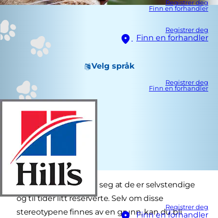
Registrer deg
Finn en forhandler
Registrer deg
Finn en forhandler
Velg språk
Registrer deg
Finn en forhandler
Katter har et rykte på seg at de er selvstendige
og til tider litt reserverte. Selv om disse
Registrer deg
stereotypene finnes av en grunn, kan du bli
Finn en forhandler