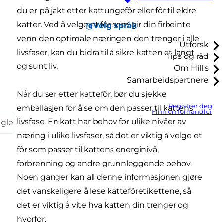
du er på jakt etter kattungefôr eller fôr til eldre
katter. Ved å velge et fôr som gir din firbeinte
Velg språk
venn den optimale næringen den trenger i alle
Utforsk
livsfaser, kan du bidra til å sikre katten et langt
Tips og råd
og sunt liv.
Om Hill's
Samarbeidspartnere
Når du ser etter kattefôr, bør du sjekke
Registrer deg
emballasjen for å se om den passer til kattens
Finn en forhandler
livsfase. En katt har behov for ulike nivåer av
ggle
næring i ulike livsfaser, så det er viktig å velge et
fôr som passer til kattens energinivå,
forbrenning og andre grunnleggende behov.
Noen ganger kan all denne informasjonen gjøre
det vanskeligere å lese kattefôretikettene, så
det er viktig å vite hva katten din trenger og
hvorfor.