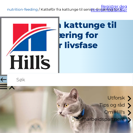
Registrer deg
nutrition-feeding
Kattefôr fra kattunge til senior: Ernæring for katter etter livsfase
Finn en forhandler
Kattefôr fra kattunge til
senior: Ernæring for
katter etter livsfase
Ernæring og Fôring
Christine O'Brien
|
Februar 27, 2025
Utforsk
Tips og råd
Om Hill's
Samarbeidspartnere