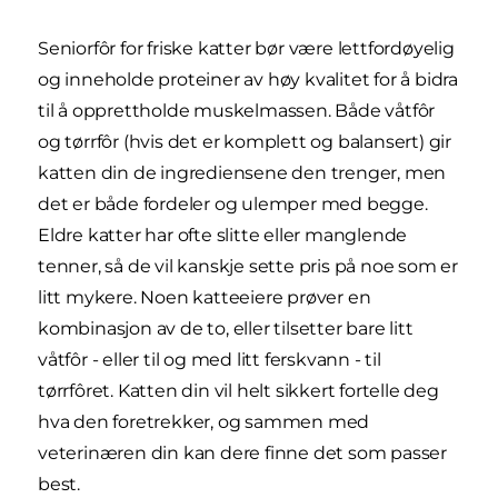
Seniorfôr for friske katter bør være lettfordøyelig
og inneholde proteiner av høy kvalitet for å bidra
til å opprettholde muskelmassen. Både våtfôr
og tørrfôr (hvis det er komplett og balansert) gir
katten din de ingrediensene den trenger, men
det er både fordeler og ulemper med begge.
Eldre katter har ofte slitte eller manglende
tenner, så de vil kanskje sette pris på noe som er
litt mykere. Noen katteeiere prøver en
kombinasjon av de to, eller tilsetter bare litt
våtfôr - eller til og med litt ferskvann - til
tørrfôret. Katten din vil helt sikkert fortelle deg
hva den foretrekker, og sammen med
veterinæren din kan dere finne det som passer
best.