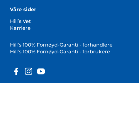
Våre sider
Hill’s Vet
Karriere
Hill’s 100% Fornøyd-Garanti - forhandlere
Hill’s 100% Fornøyd-Garanti - forbrukere
© 2025 Hill's Pet Nutrition, Inc.
Alle rettigheter forbeholdt.
Som brukt her, indikerer registrert varemerkestatus