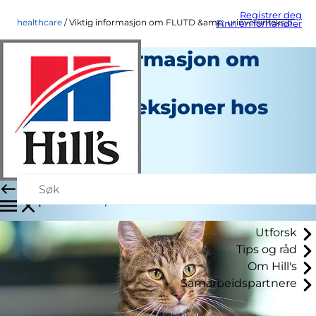
Registrer deg
healthcare
Viktig informasjon om FLUTD &amp; urinveisinfeksjoner hos katt
Finn en forhandler
Viktig informasjon om
FLUTD &
urinveisinfeksjoner hos
katt
Helse
Stabsforfatter
|
September 01, 2015
Utforsk
Tips og råd
Om Hill's
Samarbeidspartnere