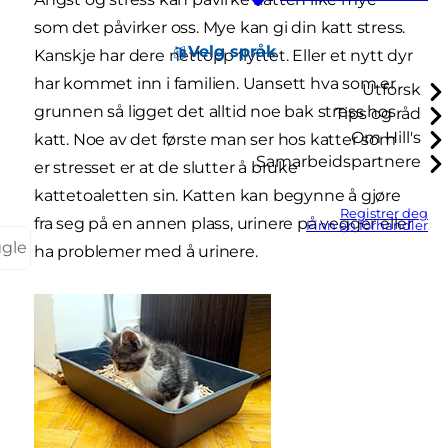
som det påvirker oss. Mye kan gi din katt stress.
Velg språk
Kanskje har dere nettopp flyttet. Eller et nytt dyr
har kommet inn i familien. Uansett hva som er
Utforsk
grunnen så ligget det alltid noe bak stress hos
Tips og råd
Om Hill's
katt. Noe av det første man ser hos katter som
Samarbeidspartnere
er stresset er at de slutter å bruke
kattetoaletten sin. Katten kan begynne å gjøre
Registrer deg
fra seg på en annen plass, urinere på vegger eller
Finn en forhandler
ggle
ha problemer med å urinere.