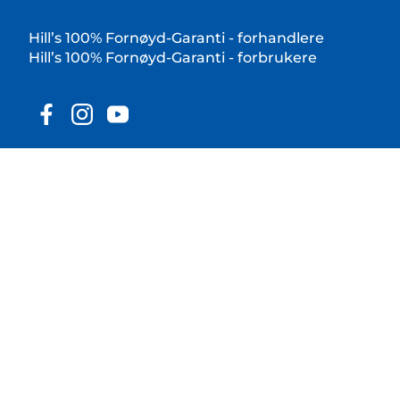
Hill’s 100% Fornøyd-Garanti - forhandlere
Hill’s 100% Fornøyd-Garanti - forbrukere
© 2025 Hill's Pet Nutrition, Inc.
Alle rettigheter forbeholdt.
Som brukt her, indikerer registrert varemerkestatus
kun i USA; registreringsstatus i andre geografiske
områder kan være annerledes. Din bruk av dette
nettstedet er underlagt våre vilkår og betingelser.
Vilkår & betingelser
Juridisk erklæring
Juridisk & personvernpolicy
Verktøy for
informasjonskapselsamtykke