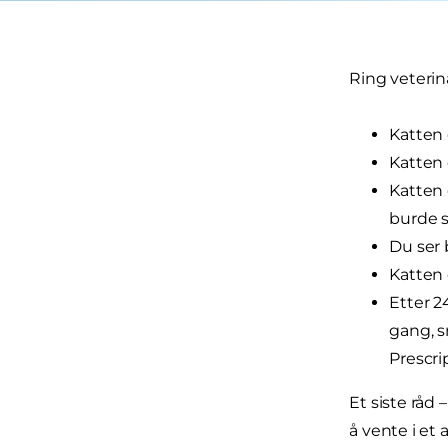
Ring veterinæ
Katten 
Katten 
Katten 
burde 
Du ser 
Katten d
Etter 2
gang, s
Prescri
Et siste råd
å vente i et