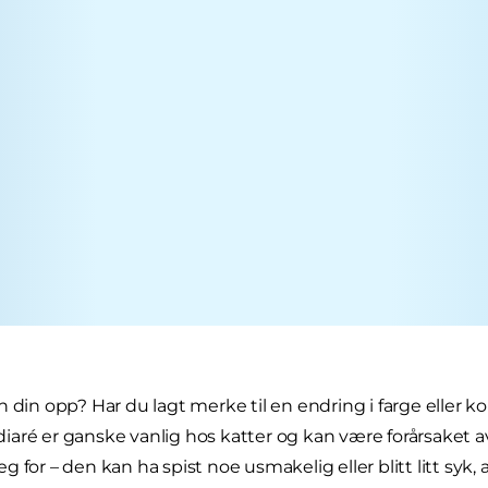
n din opp? Har du lagt merke til en endring i farge eller 
aré er ganske vanlig hos katter og kan være forårsaket a
 for – den kan ha spist noe usmakelig eller blitt litt syk, a