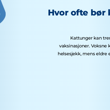
Hvor ofte bør
Kattunger kan treng
vaksinasjoner. Voksne k
helsesjekk, mens eldre 