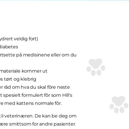
drert veldig fort)
diabetes
ortsette på medisinene eller om du
ig materiale kommer ut
es tørt og klebrig
er råd om hva du skal fôre neste
spesielt formulert fôr som Hill's
ôre med kattens normale fôr.
n til veterinæren. De kan be deg om
ære smittsom for andre pasienter.