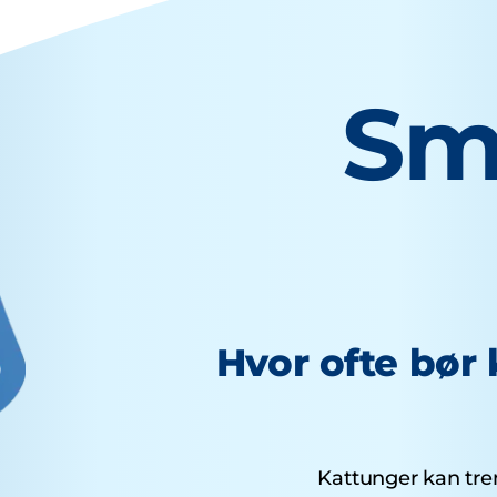
Sm
Hvor ofte bør
Kattunger kan treng