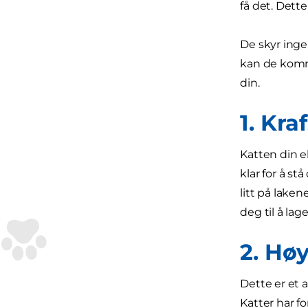
få det. Dette
De skyr inge
kan de komme
din.
1. Kra
Katten din e
klar for å s
litt på laken
deg til å lage
2. Hø
Dette er et 
Katter har f