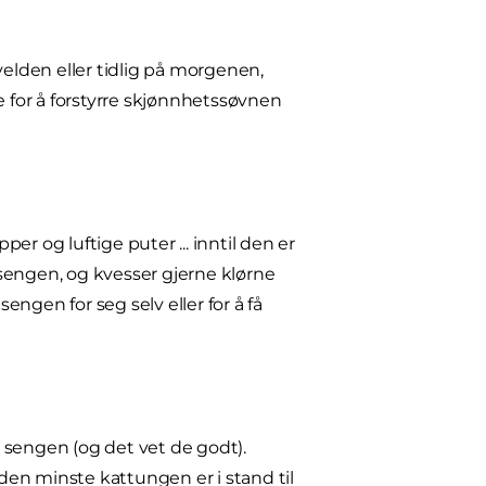
velden eller tidlig på morgenen,
for å forstyrre skjønnhetssøvnen
r og luftige puter ... inntil den er
v sengen, og kvesser gjerne klørne
engen for seg selv eller for å få
v sengen (og det vet de godt).
 den minste kattungen er i stand til