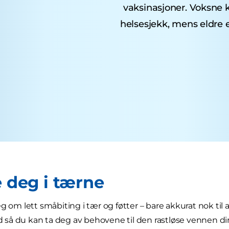
vaksinasjoner. Voksne k
helsesjekk, mens eldre 
e deg i tærne
eg om lett småbiting i tær og føtter – bare akkurat nok til 
å du kan ta deg av behovene til den rastløse vennen din.