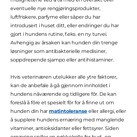
eventuelle nye rengjøringsprodukter,
luftfriskere, parfyme eller såper du har
introdusert i huset ditt, eller endringer du har
gjort i hundens rutine, f.eks. en ny turvei.
Avhengig av årsaken kan hunden din trenge
løsninger som antibakterielle medisiner,
soppdrepende sjampo eller antihistaminer.
Hvis veterinæren utelukker alle ytre faktorer,
kan de anbefale å gå gjennom innholdet i
hundens nåværende og tidligere fôr. De kan
foreslå å fôre et spesielt fôr for å finne ut om
hunden din har
matintoleranse
eller allergi, eller
å supplere hundens ernæring med manglende
vitaminer, antioksidanter eller fettsyrer. Siden
ernæring spiller en nøkkelrolle for hud- og