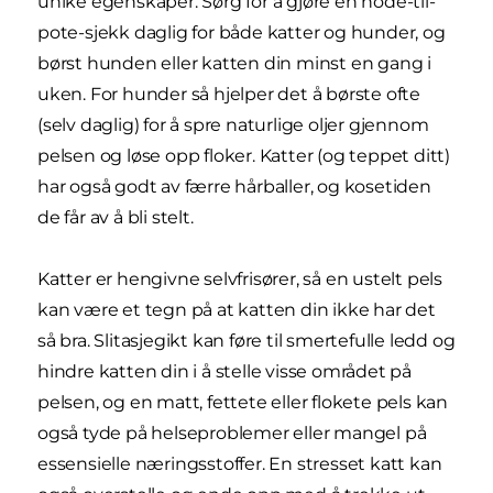
unike egenskaper. Sørg for å gjøre en hode-til-
pote-sjekk daglig for både katter og hunder, og
børst hunden eller katten din minst en gang i
uken. For hunder så hjelper det å børste ofte
(selv daglig) for å spre naturlige oljer gjennom
pelsen og løse opp floker. Katter (og teppet ditt)
har også godt av færre hårballer, og kosetiden
de får av å bli stelt.
Katter er hengivne selvfrisører, så en ustelt pels
kan være et tegn på at katten din ikke har det
så bra. Slitasjegikt kan føre til smertefulle ledd og
hindre katten din i å stelle visse området på
pelsen, og en matt, fettete eller flokete pels kan
også tyde på helseproblemer eller mangel på
essensielle næringsstoffer. En stresset katt kan