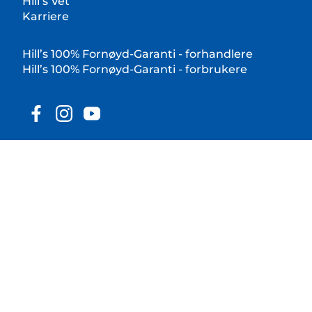
Hill’s Vet
Karriere
Hill’s 100% Fornøyd-Garanti - forhandlere
Hill’s 100% Fornøyd-Garanti - forbrukere
© 2025 Hill's Pet Nutrition, Inc.
Alle rettigheter forbeholdt.
Som brukt her, indikerer registrert varemerkestatus
kun i USA; registreringsstatus i andre geografiske
områder kan være annerledes. Din bruk av dette
nettstedet er underlagt våre vilkår og betingelser.