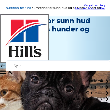
Registrer deg
nutrition-feeding
Ernæring for sunn hud og pels hos hunder og katter
Finn en forhandler
Ernæring for sunn hud
og pels hos hunder og
katter
Ernæring og Fôring
Chrissie Klinger
|
Juni 17, 2021
Utforsk
Tips og råd
Om Hill's
Samarbeidspartnere