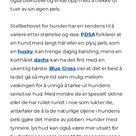
også overstelle og ende opp med å trekke ut
tuer av sin egen pels.
Stellbehovet for hunder har en tendens til å
variere etter størrelse og rase.
PDSA
forklarer at
en hund med langt hår eller en plysj pels, som
en
husky
, kan trenge daglig børsting, mens en
korthåret
dachs
kan ha det fint med en
ukentlig børste.
Blue Cross
sier at det er best å
la det gå så mye tid som mulig mellom
vaskingen for å unngå å tørke ut hundens
sensitive hud. Med mindre de er spesielt skitne
eller de har rullet rundt i noe som lukter ille,
anbefaler de å la de naturlige oljene i hundens
pels gjøre det meste av jobben. Hunder med
tynnere, lys hud kan også være mer utsatt for