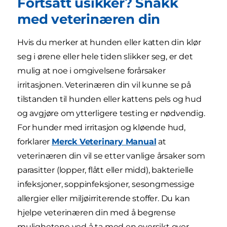
Fortsatt usikker? Snakk
med veterinæren din
Hvis du merker at hunden eller katten din klør
seg i ørene eller hele tiden slikker seg, er det
mulig at noe i omgivelsene forårsaker
irritasjonen. Veterinæren din vil kunne se på
tilstanden til hunden eller kattens pels og hud
og avgjøre om ytterligere testing er nødvendig.
For hunder med irritasjon og kløende hud,
forklarer
Merck Veterinary Manual
at
veterinæren din vil se etter vanlige årsaker som
parasitter (lopper, flått eller midd), bakterielle
infeksjoner, soppinfeksjoner, sesongmessige
allergier eller miljøirriterende stoffer. Du kan
hjelpe veterinæren din med å begrense
mulighetene ved å ta med en oversikt over