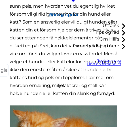
sunn pels, men hvordan vet du egentlig hvilket
fôr som vil gi riktig ernæring for din hund eller
Velg språk
katt? Som en ansvarlig eier vil du gi hunden eller
Utforsk
katten din et fôr som hjelper dem å trives. Hvis
Tips og råd
du ser etter noen få nøkkelelementer på
Om Hill's
etiketten på fôret, kan det være deg til hjelp å
Samarbeidspartnere
vite om fôret du velger lover en viss fordel. Men å
Registrer deg
velge et hunde- eller kattefôr for en sunn pels er
Finn en forhandler
ikke den eneste måten å sikre at hunden eller
ggle
kattens hud og pels er i toppform. Lær mer om
hvordan ernæring, miljøfaktorer og stell kan
holde hunden eller katten din slank og fornøyd.