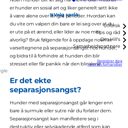
er hunder en sosial art og liker generelt sett ikke
Velg språk
å være alene over lengre perioder. Hvordan kan
du vite om valpen din bare er lei seg over at du
Utforsk
er ute på et ærend, eller lider av noe mer
Tips og råd
Om Hill's
alvorlig? Bruk følgende for å oppdage noen av
Samarbeidspartnere
varseltegnene på separasjonsangst hos hunder,
og bidra til å forhindre at hunden din blir
Registrer deg
stresset eller får panikk når den blir alene.
Finn en forhandler
ggle
Er det ekte
separasjonsangst?
Hunder med separasjonsangst går lenger enn
bare å surmule eller sutre når du forlater dem.
Separasjonsangst kan manifestere seg i
destruktiv eller selvskadende atferd som kan