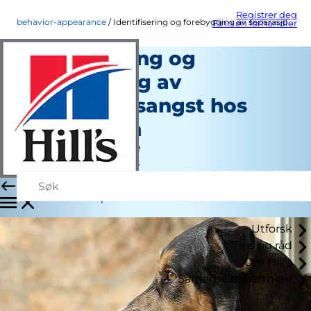
Registrer deg
behavior-appearance
Identifisering og forebygging av separasjonsangst hos hunden din
Finn en forhandler
Identifisering og
forebygging av
separasjonsangst hos
hunden din
Atferd og Utseende
Jean Marie Bauhaus
|
Desember 08, 2021
Utforsk
Tips og råd
Om Hill's
Samarbeidspartnere