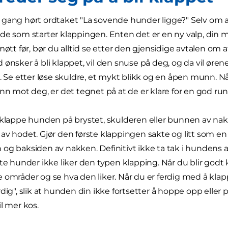
gang hørt ordtaket "La sovende hunder ligge?" Selv om al
de som starter klappingen. Enten det er en ny valp, din
møtt før, bør du alltid se etter den gjensidige avtalen om 
 ønsker å bli klappet, vil den snuse på deg, og da vil øre
. Se etter løse skuldre, et mykt blikk og en åpen munn. Når
inn mot deg, er det tegnet på at de er klare for en god r
 klappe hunden på brystet, skulderen eller bunnen av nakk
av hodet. Gjør den første klappingen sakte og litt som e
og baksiden av nakken. Definitivt ikke ta tak i hundens an
ste hunder ikke liker den typen klapping. Når du blir god
 områder og se hva den liker. Når du er ferdig med å klap
dig", slik at hunden din ikke fortsetter å hoppe opp eller 
il mer kos.