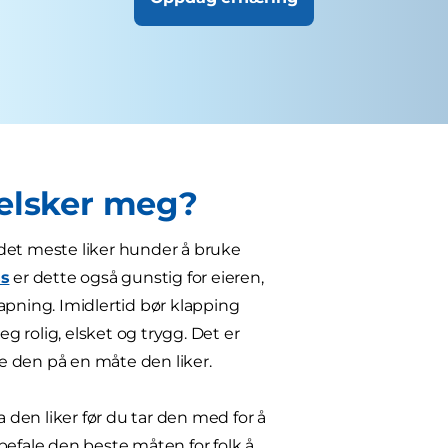
 elsker meg?
r det meste liker hunder å bruke
ss
er dette også gunstig for eieren,
apning. Imidlertid bør klapping
 rolig, elsket og trygg. Det er
pe den på en måte den liker.
a den liker før du tar den med for å
befale den beste måten for folk å