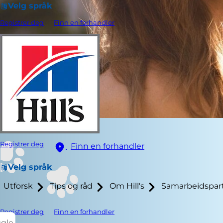
Velg språk
Registrer deg
Finn en forhandler
Registrer deg
Finn en forhandler
Velg språk
Utforsk
Tips og råd
Om Hill's
Samarbeidspar
Registrer deg
Finn en forhandler
ggle