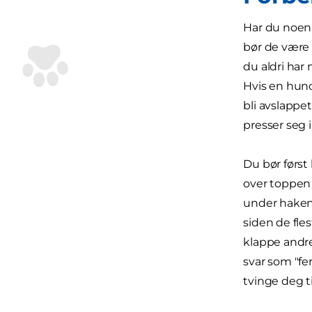
Har du noen 
bør de være 
du aldri har 
Hvis en hund
bli avslappet
presser seg 
Du bør først
over toppen 
under haken 
siden de fle
klappe andre
svar som "fer
tvinge deg t