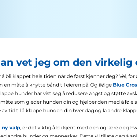
an vet jeg om den virkelig
 å bli klappet hele tiden når de først kjenner deg? Vel, fo
 en måte å knytte bånd til eieren på. Og ifølge
Blue Cro
lappe hunder har vist seg å redusere angst og støtte avsl
 måte som gleder hunden din og hjelper den med å føle seg
te av tid til å klappe hunden din hver dag og la andre klap
n
ny valp
, er det viktig å bli kjent med den og lære deg hv
med andre hunder og mennesker. Dette vil tillate deg å an