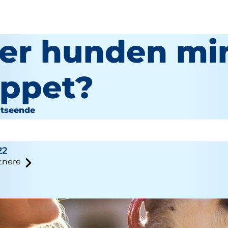
er hunden min
appet?
Utseende
inger
22
tnere