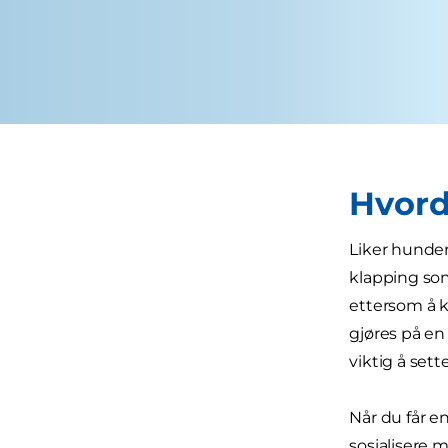
Hvord
Liker hunder
klapping som
ettersom å k
gjøres på en
viktig å set
Når du får e
sosialisere 