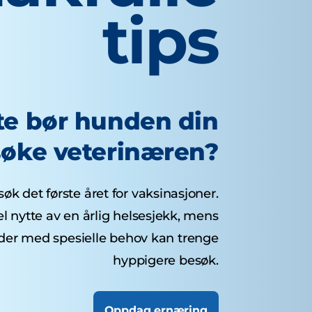
tips
te bør hunden din
øke veterinæren?
øk det første året for vaksinasjoner.
 nytte av en årlig helsesjekk, mens
nder med spesielle behov kan trenge
hyppigere besøk.
Oppdag ernæring