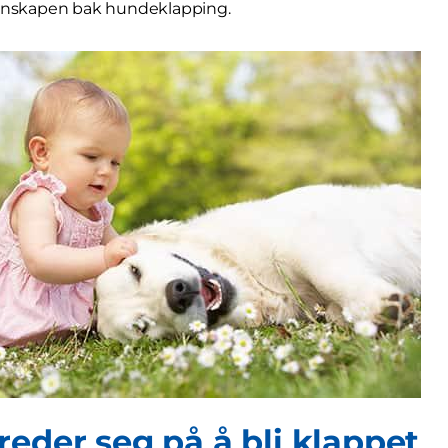
tenskapen bak hundeklapping.
reder seg på å bli klappet