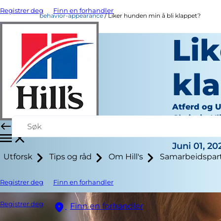
Registrer deg
Finn en forhandler
behavior-appearance
Liker hunden min å bli klappet?
Lik
kl
Atferd og 
Chrissie Kl
|
Juni 01, 20
Utforsk
Tips og råd
Om Hill's
Samarbeidspar
Registrer deg
Finn en forhandler
Registrer deg
Finn en forhandler