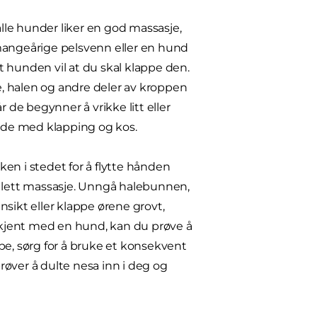
le hunder liker en god massasje,
 mangeårige pelsvenn eller en hund
at hunden vil at du skal klappe den.
ne, halen og andre deler av kroppen
 de begynner å vrikke litt eller
unde med klapping og kos.
en i stedet for å flytte hånden
n lett massasje. Unngå halebunnen,
sikt eller klappe ørene grovt,
t kjent med en hund, kan du prøve å
pe, sørg for å bruke et konsekvent
prøver å dulte nesa inn i deg og