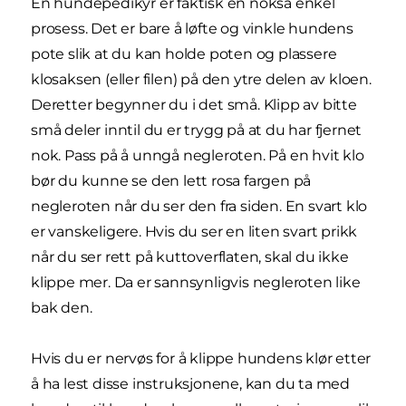
En hundepedikyr er faktisk en nokså enkel
prosess. Det er bare å løfte og vinkle hundens
pote slik at du kan holde poten og plassere
klosaksen (eller filen) på den ytre delen av kloen.
Deretter begynner du i det små. Klipp av bitte
små deler inntil du er trygg på at du har fjernet
nok. Pass på å unngå negleroten. På en hvit klo
bør du kunne se den lett rosa fargen på
negleroten når du ser den fra siden. En svart klo
er vanskeligere. Hvis du ser en liten svart prikk
når du ser rett på kuttoverflaten, skal du ikke
klippe mer. Da er sannsynligvis negleroten like
bak den.
Hvis du er nervøs for å klippe hundens klør etter
å ha lest disse instruksjonene, kan du ta med