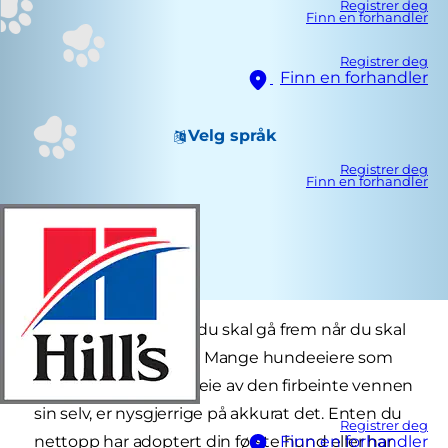
Registrer deg
Finn en forhandler
Registrer deg
Finn en forhandler
Velg språk
Registrer deg
Finn en forhandler
Lurer du på hvordan du skal gå frem når du skal
klippe hundens klør? Mange hundeeiere som
driver med stell og pleie av den firbeinte vennen
sin selv, er nysgjerrige på akkurat det. Enten du
Registrer deg
nettopp har adoptert din første hund eller har
Finn en forhandler