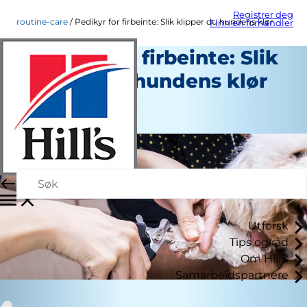
Registrer deg
routine-care
Pedikyr for firbeinte: Slik klipper du hundens klør
Finn en forhandler
Pedikyr for firbeinte: Slik
klipper du hundens klør
Rutinepleie
Erin Ollila
Utforsk
Tips og råd
Om Hill's
Samarbeidspartnere