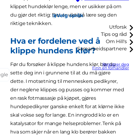
klippet hundeklør lenge, men er usikker på om
du gjør det riktig: Det er viktig å lære seg den
Velg språk
riktige teknikken.
Utforsk
Tips og råd
Hva er fordelene ved å
Om Hill's
klippe hundens klør?
Samarbeidspartnere
Før du forsøker å klippe hundens klør, bør du
Registrer deg
Finn en forhandler
sette deg inn i grunnene til at du må gjøre
ggle
dette. I motsetning til menneskers pedikyrer,
der neglene klippes og pusses og kommer med
en rask fotmassasje på kjøpet, gjøres
hundepedikyrer ganske enkelt for at klørne ikke
skal vokse seg for lange. En inngrodd klo er en
katalysator for mange helseproblemer. Tenk på
hva som skjer når en lang klo berører bakken