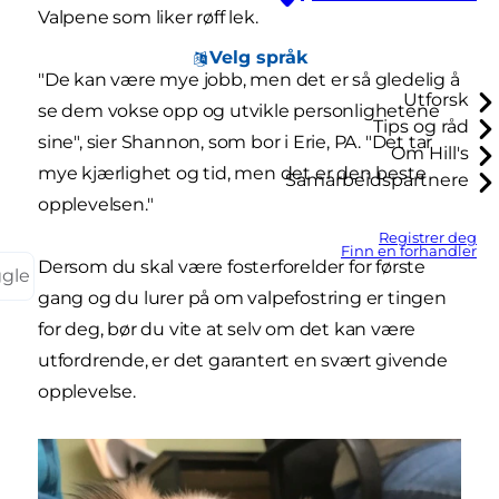
Valpene som liker røff lek.
Velg språk
"De kan være mye jobb, men det er så gledelig å
Utforsk
se dem vokse opp og utvikle personlighetene
Tips og råd
sine", sier Shannon, som bor i Erie, PA. "Det tar
Om Hill's
mye kjærlighet og tid, men det er den beste
Samarbeidspartnere
opplevelsen."
Registrer deg
Finn en forhandler
Dersom du skal være fosterforelder for første
ggle
gang og du lurer på om valpefostring er tingen
for deg, bør du vite at selv om det kan være
utfordrende, er det garantert en svært givende
opplevelse.