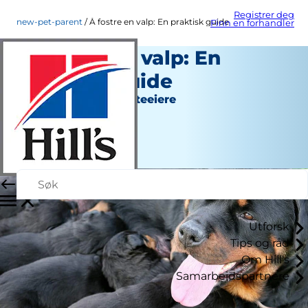
Registrer deg
new-pet-parent
Å fostre en valp: En praktisk guide
Finn en forhandler
Å fostre en valp: En
praktisk guide
Ny hunde- eller katteeiere
Kara Murphy
|
Juli 09, 2018
Utforsk
Tips og råd
Om Hill's
Samarbeidspartnere