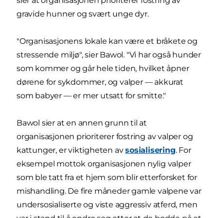
sier at organisasjonen prioriterer fostring av
gravide hunner og svært unge dyr.
"Organisasjonens lokale kan være et bråkete og
stressende miljø", sier Bawol. "Vi har også hunder
som kommer og går hele tiden, hvilket åpner
dørene for sykdommer, og valper — akkurat
som babyer — er mer utsatt for smitte."
Bawol sier at en annen grunn til at
organisasjonen prioriterer fostring av valper og
kattunger, er viktigheten av
sosialisering
. For
eksempel mottok organisasjonen nylig valper
som ble tatt fra et hjem som blir etterforsket for
mishandling. De fire måneder gamle valpene var
undersosialiserte og viste aggressiv atferd, men