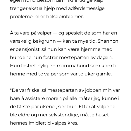
egen hund dersom din midlertidige valp
trenger ekstra hjelp med adferdsmessige
problemer eller helseproblemer.
Å ta vare på valper — og spesielt de som har en
vanskelig bakgrunn — kan ta mye tid. Shannon
er pensjonist, så hun kan være hjemme med
hundene hun fostrer mesteparten av dagen.
Hun fostret nylig en mammahund som kom til
henne med to valper som var to uker gamle.
"De var friske, så mesteparten av jobben min var
bare å assistere moren på alle måter jeg kunne i
de første par ukene", sier hun. Etter at valpene
ble eldre og mer selvstendige, måtte huset
hennes imidlertid
valpesikres
.