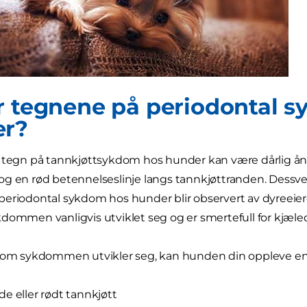
r tegnene på periodontal 
er?
 tegn på tannkjøttsykdom hos hunder kan være dårlig ånde
g en rød betennelseslinje langs tannkjøttranden. Dessverr
eriodontal sykdom hos hunder blir observert av dyreeiere
dommen vanligvis utviklet seg og er smertefull for kjæle
som sykdommen utvikler seg, kan hunden din oppleve en r
e eller rødt tannkjøtt