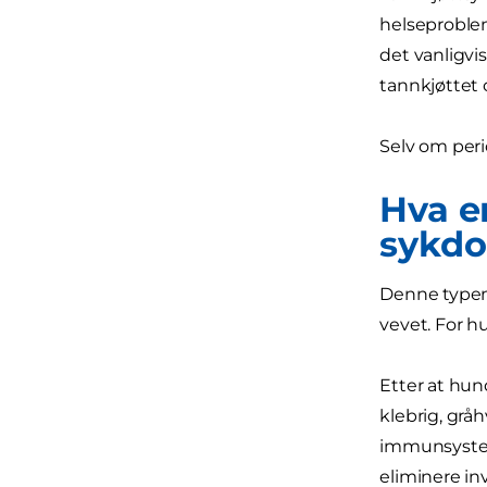
helseproblem
det vanligv
tannkjøttet 
Selv om peri
Hva e
sykdo
Denne typen
vevet. For h
Etter at hun
klebrig, grå
immunsystem
eliminere inv