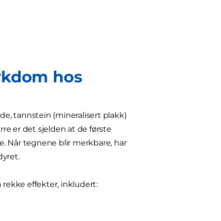
sykdom hos
, tannstein (mineralisert plakk)
e er det sjelden at de første
. Når tegnene blir merkbare, har
dyret.
ekke effekter, inkludert: