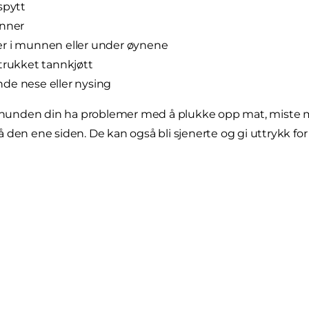
spytt
enner
r i munnen eller under øynene
trukket tannkjøtt
de nese eller nysing
an hunden din ha problemer med å plukke opp mat, miste 
den ene siden. De kan også bli sjenerte og gi uttrykk for at