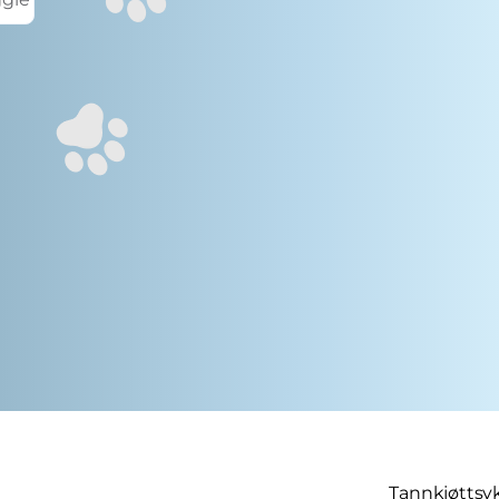
Tannkjøttsyk