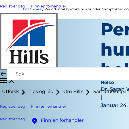
Registrer deg
Finn en forhandler
healthcare
Periodontal sykdom hos hunder: Symptomer og
Pe
hu
be
Helse
Dr. Sarah
Utforsk
Tips og råd
Om Hill's
Samarbeidspar
|
Januar 24,
Registrer deg
Finn en forhandler
Registrer deg
Finn en forhandler