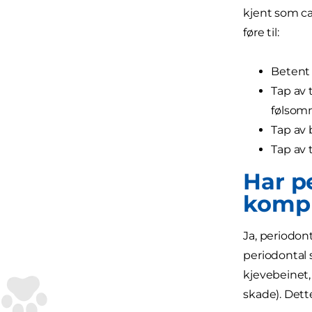
kjent som ca
føre til:
Betent 
Tap av 
følsom
Tap av
Tap av 
Har p
kompl
Ja, periodon
periodontal 
kjevebeinet,
skade). Dett