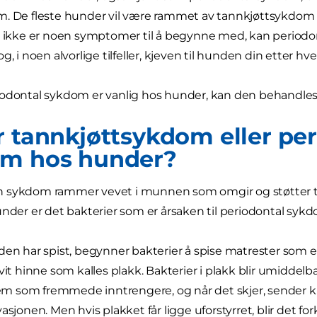
. De fleste hunder vil være rammet av tannkjøttsykdom i
is ikke er noen symptomer til å begynne med, kan perio
og, i noen alvorlige tilfeller, kjeven til hunden din etter
odontal sykdom er vanlig hos hunder, kan den behandles 
r tannkjøttsykdom eller pe
m hos hunder?
 sykdom rammer vevet i munnen som omgir og støtter te
under er det bakterier som er årsaken til periodontal syk
den har spist, begynner bakterier å spise matrester som 
hvit hinne som kalles plakk. Bakterier i plakk blir umiddel
 som fremmede inntrengere, og når det skjer, sender kr
asjonen. Men hvis plakket får ligge uforstyrret, blir det for