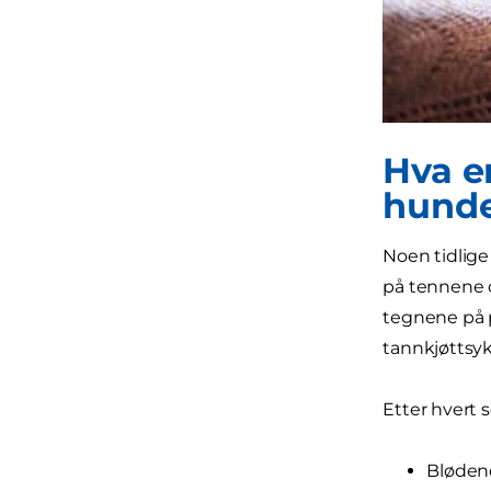
Hva e
hund
Noen tidlige
på tennene o
tegnene på p
tannkjøttsyk
Etter hvert 
Blødend