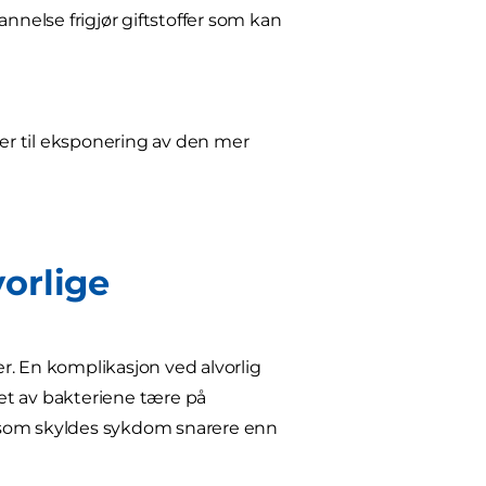
nnelse frigjør giftstoffer som kan
rer til eksponering av den mer
orlige
r. En komplikasjon ved alvorlig
et av bakteriene tære på
dd som skyldes sykdom snarere enn