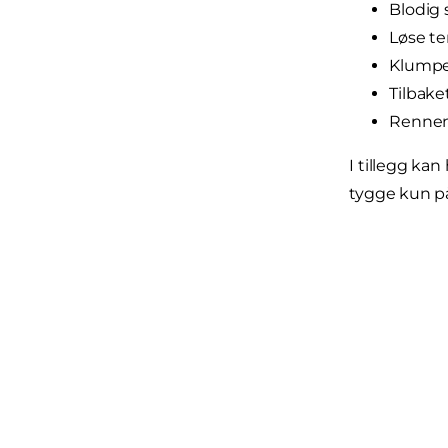
Blodig 
Løse t
Klumpe
Tilbake
Rennen
I tillegg k
tygge kun på 