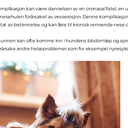
mplikasjon kan være dannelsen av en oronasal fistel, en
esehulen forårsaket av vevserosjon. Denne komplikasjo
ltat av betennelse, og kan føre til kronisk rennende nese o
munnen kan ofte komme inn i hundens blodomløp og spre se
orårsake andre helseproblemer som for eksempel nyresy