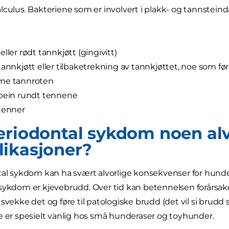
lculus. Bakteriene som er involvert i plakk- og tannsteinda
eller rødt tannkjøtt (gingivitt)
tannkjøtt eller tilbaketrekning av tannkjøttet, noe som fø
me tannroten
 bein rundt tennene
tenner
eriodontal sykdom noen alv
ikasjoner?
tal sykdom kan ha svært alvorlige konsekvenser for hunde
sykdom er kjevebrudd. Over tid kan betennelsen forårsak
 svekke det og føre til patologiske brudd (det vil si bru
e er spesielt vanlig hos små hunderaser og toyhunder.