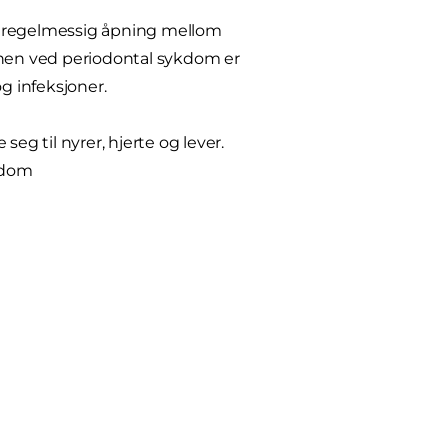
 uregelmessig åpning mellom
nen ved periodontal sykdom er
g infeksjoner.
g til nyrer, hjerte og lever.
kdom