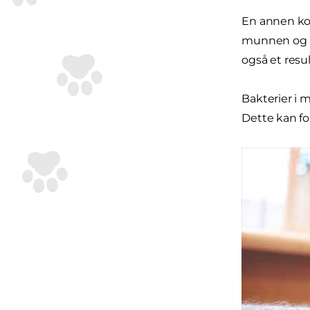
En annen ko
munnen og n
også et resu
Bakterier i 
Dette kan f