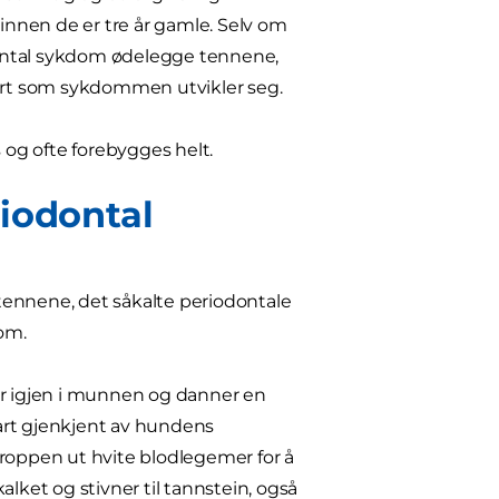
nnen de er tre år gamle. Selv om
dontal sykdom ødelegge tennene,
 hvert som sykdommen utvikler seg.
og ofte forebygges helt.
riodontal
nnene, det såkalte periodontale
dom.
er igjen i munnen og danner en
bart gjenkjent av hundens
oppen ut hvite blodlegemer for å
kalket og stivner til tannstein, også