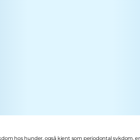
dom hos hunder, også kjent som periodontal sykdom, er et