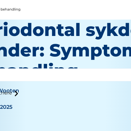
 behandling
riodontal syk
nder: Sympto
handling
 Wooten
tnere
 2025