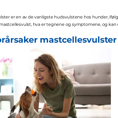
lster er en av de vanligste hudsvulstene hos hunder, iføl
 mastcellesvulst, hva er tegnene og symptomene, og kan 
orårsaker mastcellesvulste