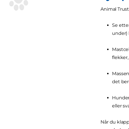
Animal Trust
Se ette
under)
Mastcel
flekker,
Massen 
det ber
Hunden 
eller sv
Når du klapp