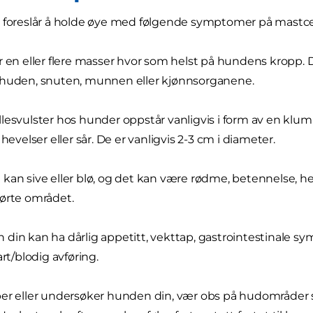
 foreslår å holde øye med følgende symptomer på mastcel
r en eller flere masser hvor som helst på hundens kropp. D
 huden, snuten, munnen eller kjønnsorganene.
lesvulster hos hunder oppstår vanligvis i form av en klu
 hevelser eller sår. De er vanligvis 2-3 cm i diameter.
kan sive eller blø, og det kan være rødme, betennelse, hev
ørte området.
din kan ha dårlig appetitt, vekttap, gastrointestinale sy
art/blodig avføring.
er eller undersøker hunden din, vær obs på hudområder so