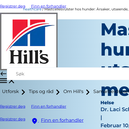
Registrer deg
Finn en forhandler
healthcare
Mastcellesvulster hos hunder: Årsaker, utseende
Ma
hu
ut
me
Utforsk
Tips og råd
Om Hill's
Samarbeidspar
Helse
Registrer deg
Finn en forhandler
Dr. Laci Sc
|
Registrer deg
Finn en forhandler
Februar 10