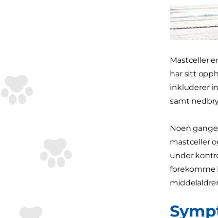
Mastceller er
har sitt opp
inkluderer in
samt nedbryt
Noen ganger 
mastceller o
under kontro
forekomme ho
middelaldren
Sympt