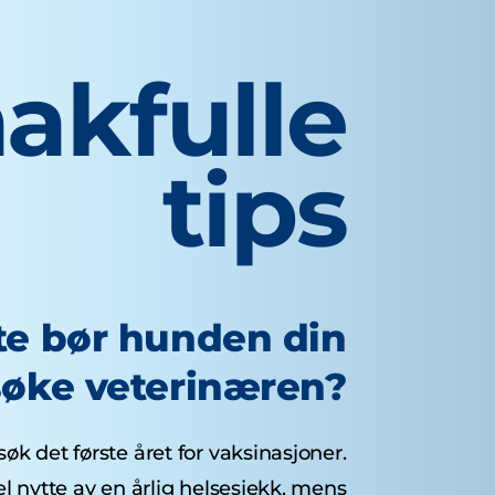
akfulle
tips
te bør hunden din
øke veterinæren?
øk det første året for vaksinasjoner.
 nytte av en årlig helsesjekk, mens