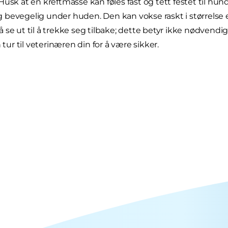
Husk at en kreftmasse kan føles fast og tett festet til h
bevegelig under huden. Den kan vokse raskt i størrelse el
se ut til å trekke seg tilbake; dette betyr ikke nødvendigvis
n tur til veterinæren din for å være sikker.