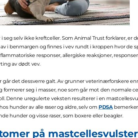
 i seg selv ikke kreftceller. Som Animal Trust forklarer, e
hav i benmargen og finnes i vev rundt i kroppen hvor de spil
flammatoriske responser, allergiske reaksjoner, responser f
ing av dødt vev.
går det dessverre galt. Av grunner veterinærforskere ennå 
g formerer seg i masser, noe som går mot den normale cel
ll. Denne uregulerte veksten resulterer i en mastcellesvu
s hunder av alle raser og aldre, selv om
PDSA
bemerker 
de hunder og visse raser, som boxere eller beagler.
omer på mastcellesvulster