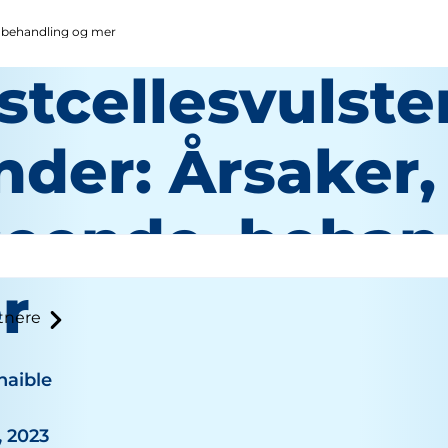
, behandling og mer
stcellesvulste
nder: Årsaker,
seende, behan
r
tnere
haible
, 2023