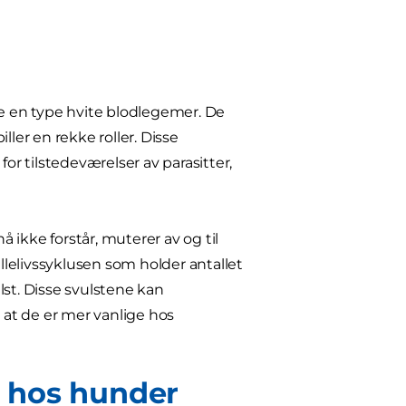
r de en type hvite blodlegemer. De
ler en rekke roller. Disse
or tilstedeværelser av parasitter,
ikke forstår, muterer av og til
lelivssyklusen som holder antallet
lst. Disse svulstene kan
at de er mer vanlige hos
 hos hunder