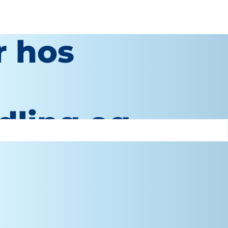
r hos
dling og