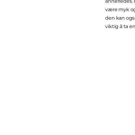
annerledes. 
være myk og 
den kan også 
viktig å ta e