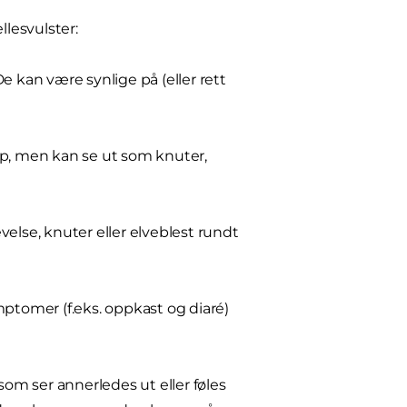
lesvulster:
e kan være synlige på (eller rett
mp, men kan se ut som knuter,
else, knuter eller elveblest rundt
mptomer (f.eks. oppkast og diaré)
m ser annerledes ut eller føles