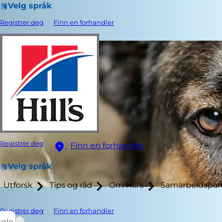
Velg språk
Registrer deg
Finn en forhandler
Registrer deg
Finn en forhandler
Velg språk
Utforsk
Tips og råd
Om Hill's
Samarbeidspar
Registrer deg
Finn en forhandler
ggle