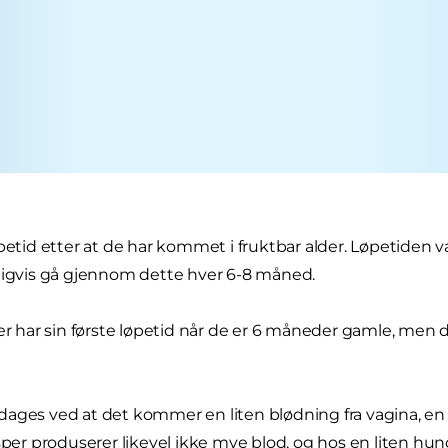
øpetid etter at de har kommet i fruktbar alder. Løpetiden v
ligvis gå gjennom dette hver 6-8 måned.
er har sin første løpetid når de er 6 måneder gamle, men de
ages ved at det kommer en liten blødning fra vagina, en 
isper produserer likevel ikke mye blod, og hos en liten hu