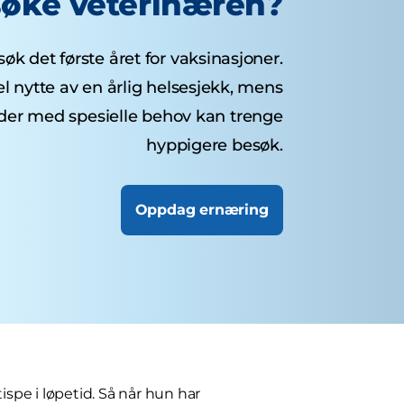
øke veterinæren?
øk det første året for vaksinasjoner.
 nytte av en årlig helsesjekk, mens
nder med spesielle behov kan trenge
hyppigere besøk.
Oppdag ernæring
ispe i løpetid. Så når hun har