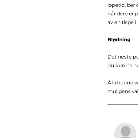
løpetid, bør
når dere er 
av en tispe 
Blødning
Det neste pu
du kun ha he
Å la henne v
muligens val