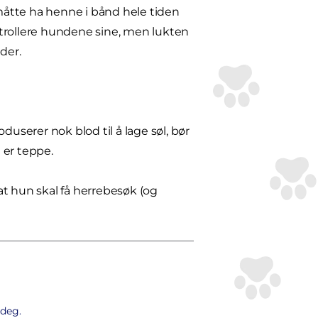
 måtte ha henne i bånd hele tiden
ntrollere hundene sine, men lukten
der.
serer nok blod til å lage søl, bør
 er teppe.
at hun skal få herrebesøk (og
 deg.