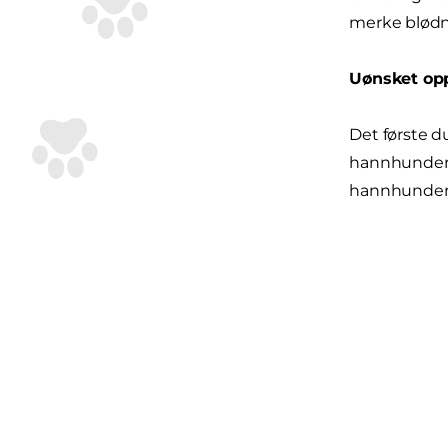
merke blødn
Uønsket o
Det første du
hannhunder. 
hannhunder, 