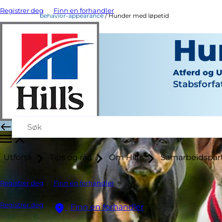
Registrer deg
Finn en forhandler
behavior-appearance
Hunder med løpetid
Hu
Atferd og 
Stabsforfa
Utforsk
Tips og råd
Om Hill's
Samarbeidspar
Registrer deg
Finn en forhandler
Registrer deg
Finn en forhandler