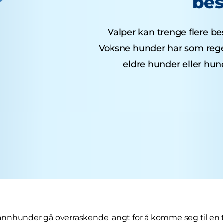
bes
Valper kan trenge flere bes
Voksne hunder har som regel
eldre hunder eller hu
l hannhunder gå overraskende langt for å komme seg til en t