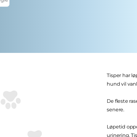
Tisper har l
hund vil van
De fleste ras
senere.
Løpetid oppd
urinering. T