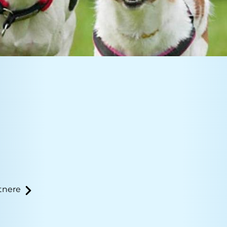
tnere