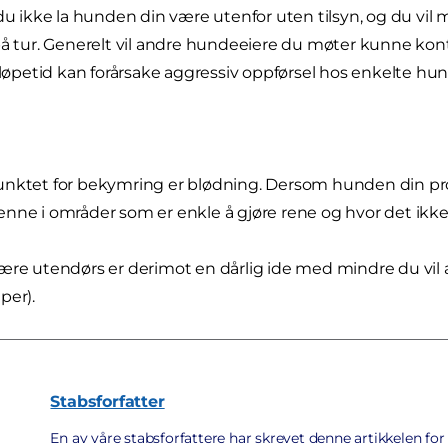
 du ikke la hunden din være utenfor uten tilsyn, og du vil
på tur. Generelt vil andre hundeeiere du møter kunne ko
i løpetid kan forårsake aggressiv oppførsel hos enkelte hun
nktet for bekymring er blødning. Dersom hunden din produ
nne i områder som er enkle å gjøre rene og hvor det ikke
ære utendørs er derimot en dårlig ide med mindre du vil 
per).
Stabsforfatter
En av våre stabsforfattere har skrevet denne artikkelen for