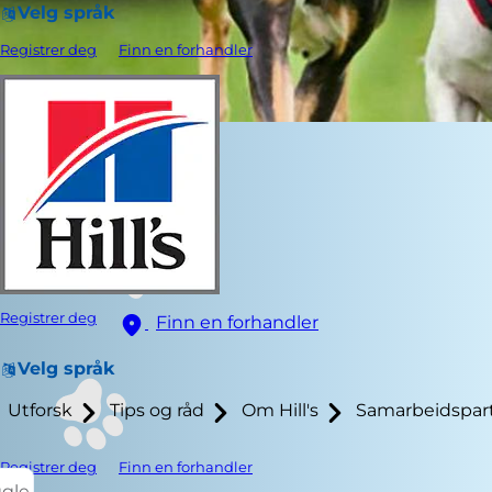
Velg språk
Registrer deg
Finn en forhandler
Registrer deg
Finn en forhandler
Velg språk
Utforsk
Tips og råd
Om Hill's
Samarbeidspar
Registrer deg
Finn en forhandler
ggle