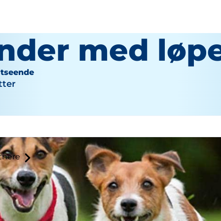
nder med løpe
Utseende
tter
tnere