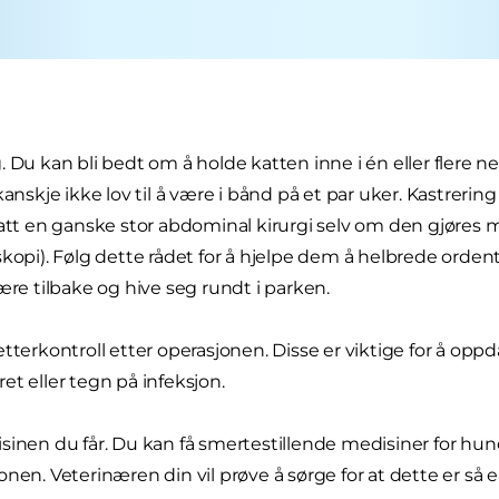
. Du kan bli bedt om å holde katten inne i én eller flere 
 kanskje ikke lov til å være i bånd på et par uker. Kastrer
satt en ganske stor abdominal kirurgi selv om den gjøres 
skopi). Følg dette rådet for å hjelpe dem å helbrede ordentl
være tilbake og hive seg rundt i parken.
etterkontroll etter operasjonen. Disse er viktige for å o
et eller tegn på infeksjon.
sinen du får. Du kan få smertestillende medisiner for hund
onen. Veterinæren din vil prøve å sørge for at dette er så e