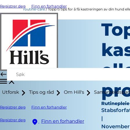
Registrer deg
Finn en forhandler
routine-care
Topp ti tips for å få kastreringen av din hund elle
Top
ka
ell
pr
Utforsk
Tips og råd
Om Hill's
Samarbeidspar
Rutinepleie
Registrer deg
Finn en forhandler
Stabsforfa
|
Registrer deg
Finn en forhandler
November 