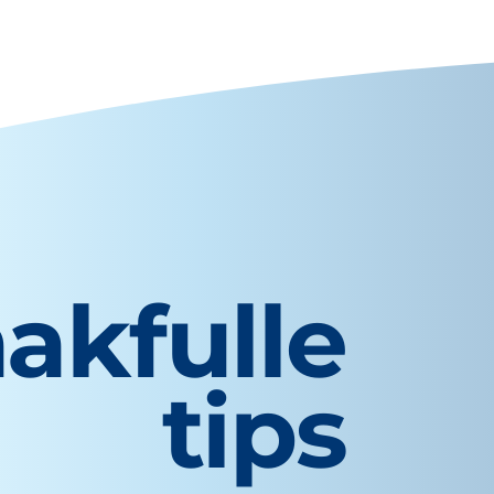
akfulle
tips