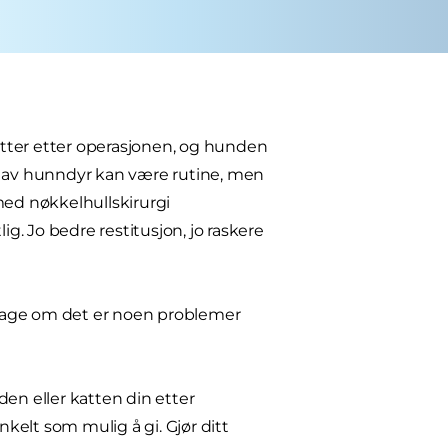
netter etter operasjonen, og hunden
ing av hunndyr kan være rutine, men
med nøkkelhullskirurgi
ig. Jo bedre restitusjon, jo raskere
ppdage om det er noen problemer
en eller katten din etter
nkelt som mulig å gi. Gjør ditt