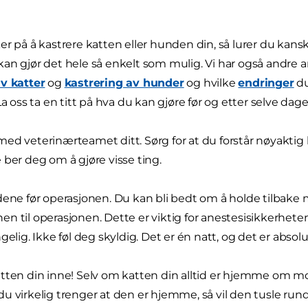
er på å kastrere katten eller hunden din, så lurer du kans
an gjør det hele så enkelt som mulig. Vi har også andre 
v katter
og
kastrering av hunder
og hvilke
endringer
du
La oss ta en titt på hva du kan gjøre før og etter selve dage
ed veterinærteamet ditt. Sørg for at du forstår nøyaktig 
 ber deg om å gjøre visse ting.
dene før operasjonen. Du kan bli bedt om å holde tilbake m
n til operasjonen. Dette er viktig for anestesisikkerheten, 
ngelig. Ikke føl deg skyldig. Det er én natt, og det er absol
tten din inne! Selv om katten din alltid er hjemme om m
u virkelig trenger at den er hjemme, så vil den tusle run