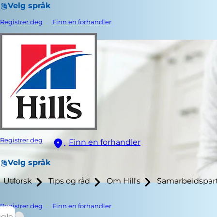
Velg språk
Registrer deg
Finn en forhandler
Registrer deg
Finn en forhandler
Velg språk
Utforsk
Tips og råd
Om Hill's
Samarbeidspar
Registrer deg
Finn en forhandler
ggle