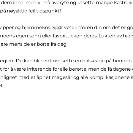
 dem inne, men vi må avbryte og utsette mange kastreri
 på nøyaktig feil tidspunkt!
tepper og hjemmekos. Spør veterinæren din om det er gre
undens egen seng eller favorittleken deres. Lukten av hje
gere mens de er borte fra deg.
glen! Du kan bli bedt om sette en halskrage på hunden el
t for å være irriterende for alle berørte, men de få dagen
lignet med et åpnet magesår og alle komplikasjonene s
t.