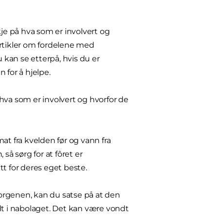
kje på hva som er involvert og
artikler om fordelene med
 kan se etterpå, hvis du er
n for å hjelpe.
hva som er involvert og hvorfor de
at fra kvelden før og vann fra
så sørg for at fôret er
utt for deres eget beste.
orgenen, kan du satse på at den
dt i nabolaget. Det kan være vondt