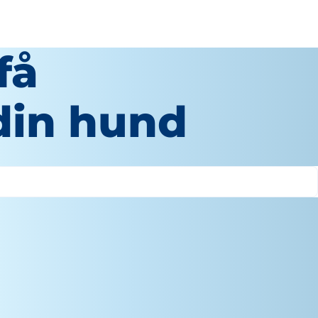
få
din hund