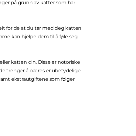
nger på grunn av katter som har
it for de at du tar med deg katten
mme kan hjelpe dem til å føle seg
ler katten din. Disse er notoriske
e de trenger å bæres er ubetydelige
amt ekstrautgiftene som følger