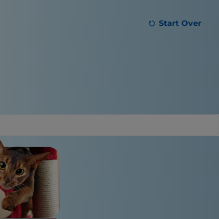
Start Over