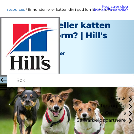
Registrer deg
resources
Er hunden eller katten din i god form? | Hill's Pet
Finn en forhandler
Er hunden eller katten
din i god form? | Hill's
Pet
Verktøy og Ressurser
Stabsforfatter
|
September 21, 2015
Utforsk
Tips og råd
Om Hill's
Samarbeidspartnere