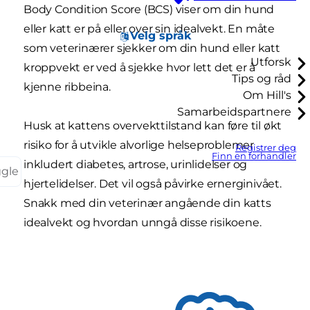
Body Condition Score (BCS) viser om din hund
eller katt er på eller over sin idealvekt. En måte
Velg språk
som veterinærer sjekker om din hund eller katt
Utforsk
kroppvekt er ved å sjekke hvor lett det er å
Tips og råd
kjenne ribbeina.
Om Hill's
Samarbeidspartnere
Husk at kattens overvekttilstand kan føre til økt
risiko for å utvikle alvorlige helseproblemer
Registrer deg
Finn en forhandler
inkludert diabetes, artrose, urinlidelser og
ggle
hjertelidelser. Det vil også påvirke ernerginivået.
Snakk med din veterinær angående din katts
idealvekt og hvordan unngå disse risikoene.