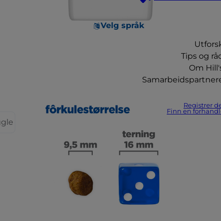
Velg språk
Utfors
Tips og rå
Om Hill'
Samarbeidspartner
Registrer d
Finn en forhandl
ggle