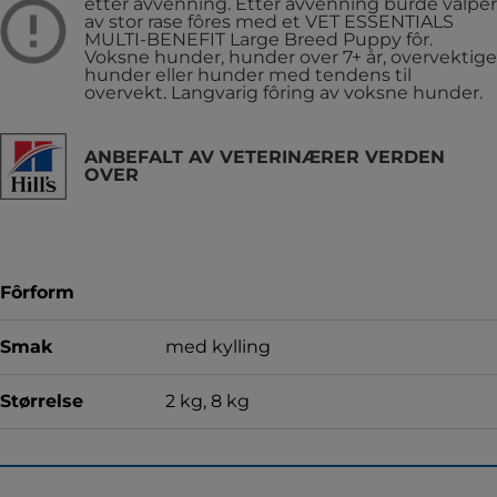
etter avvenning. Etter avvenning burde valper
av stor rase fôres med et VET ESSENTIALS
MULTI-BENEFIT Large Breed Puppy fôr.
Voksne hunder, hunder over 7+ år, overvektige
hunder eller hunder med tendens til
overvekt.
Langvarig fôring av voksne hunder.
ANBEFALT AV VETERINÆRER VERDEN
OVER
Fôrform
Smak
med kylling
Størrelse
2 kg, 8 kg