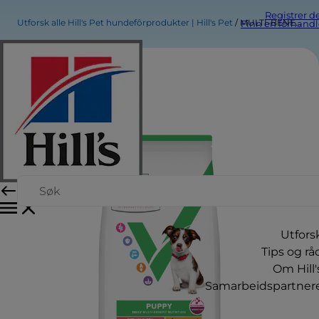
Registrer d
Utforsk alle Hill's Pet hundefôrprodukter | Hill's Pet
MULTI-BENEFIT Puppy Medium tørrfôr
Finn en forhandl
Utfors
Tips og rå
Om Hill'
Samarbeidspartner