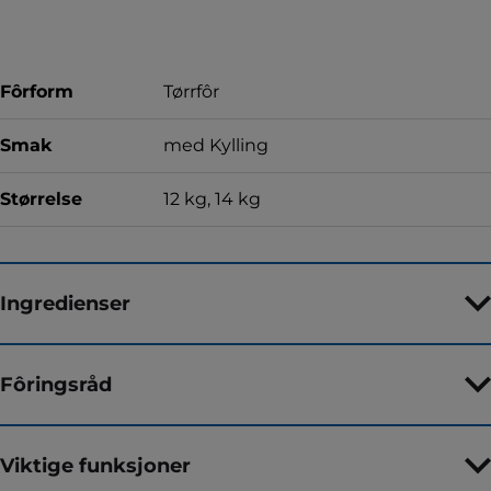
Fôrform
Tørrfôr
Smak
med Kylling
Størrelse
12 kg, 14 kg
Ingredienser
Fôringsråd
Viktige funksjoner