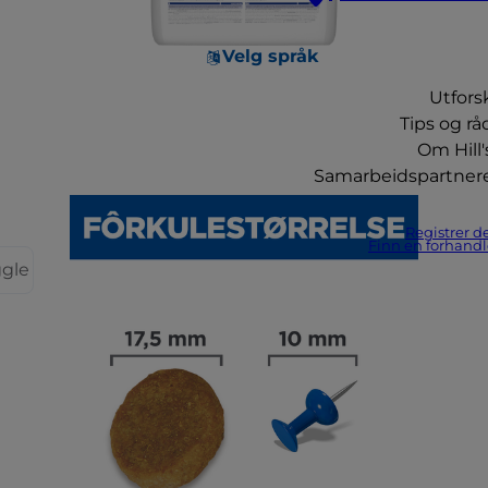
Velg språk
Utfors
Tips og rå
Om Hill'
Samarbeidspartner
Registrer d
Finn en forhandl
ggle