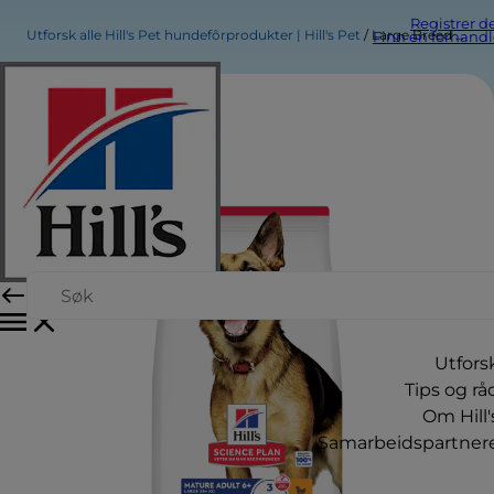
Registrer d
Utforsk alle Hill's Pet hundefôrprodukter | Hill's Pet
Large Breed Mature Adult Hundefôr
Finn en forhandl
Utfors
Tips og rå
Om Hill'
Samarbeidspartner