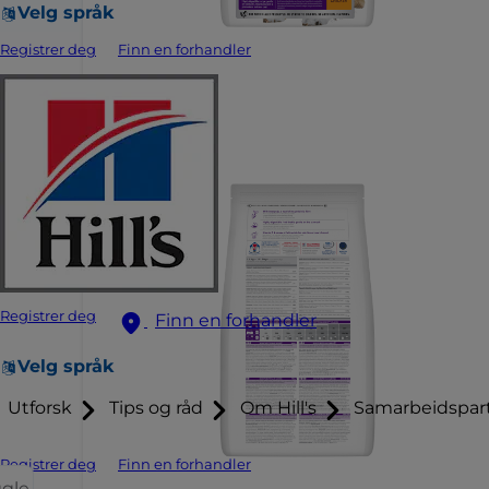
Velg språk
Registrer deg
Finn en forhandler
Registrer deg
Finn en forhandler
Velg språk
Utforsk
Tips og råd
Om Hill's
Samarbeidspar
Registrer deg
Finn en forhandler
ggle