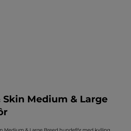
& Skin Medium & Large
ôr
Skin Medium & Large Breed hundefôr med kylling