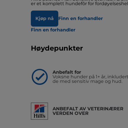
er et komplett hundefôr for fordøyelseshe
Kjøp nå
Finn en forhandler
Finn en forhandler
Høydepunkter
Anbefalt for
Voksne hunder på 1+ år, inkluder
de med sensitiv mage og hud.
ANBEFALT AV VETERINÆRER
VERDEN OVER