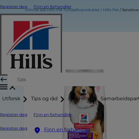
Registrer deg
Finn en forhandler
Utforsk alle Hill's Pet hundefôrprodukter | Hill's Pet
Sensitiv
Utforsk
Tips og råd
Om Hill's
Samarbeidspar
Registrer deg
Finn en forhandler
Registrer deg
Finn en forhandler