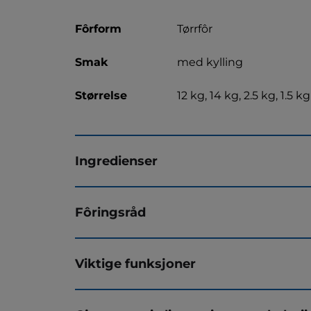
Fôrform
Tørrfôr
Smak
med kylling
Størrelse
12 kg, 14 kg, 2.5 kg, 1.5 kg
Ingredienser
Fôringsråd
Viktige funksjoner