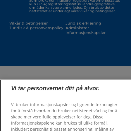
Som brukt her, indikerer registrert varemerkestatus
kun i USA; registreringsstatus i andre geografiske
områder kan være annerledes. Din bruk av dette
nettstedet er underlagt våre vilkår og betingelser.
Vilkår & betingelser
Juridisk erklæring
Juridisk & personvernpolicy
Administrer
informasjonskapsler
Vi tar personvernet ditt på alvor.
Vi bruker informasjonskapsler og lignende teknologier
for å forstå hvordan du bruker nettstedet vårt og for å
skape mer verdifulle opplevelser for deg. Disse
informasjonskapslene kan brukes til ulike formål,
inkludert personlig tilpasset annonsering, måling av