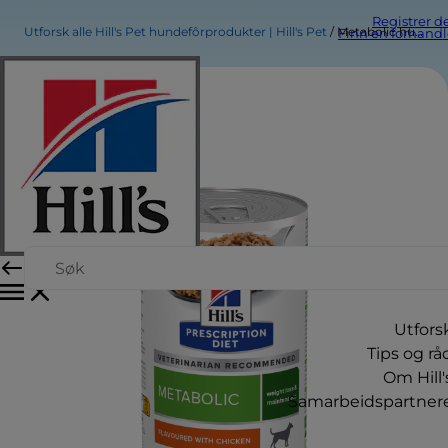
Registrer d
Utforsk alle Hill's Pet hundefôrprodukter | Hill's Pet
Metabolic hundefôr
Finn en forhandl
Utfors
Tips og rå
Om Hill'
Samarbeidspartner