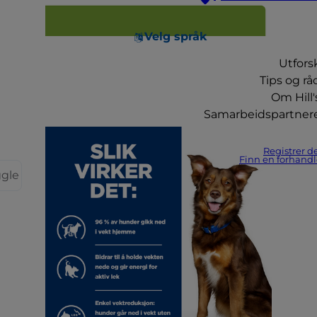
Velg språk
Utfors
Tips og rå
Om Hill'
Samarbeidspartner
Registrer d
Finn en forhandl
ggle