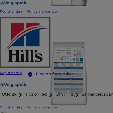
Velg språk
Registrer deg
Finn en forhandler
Registrer deg
Finn en forhandler
Velg språk
Utforsk
Tips og råd
Om Hill's
Samarbeidspar
Registrer deg
Finn en forhandler
ggle