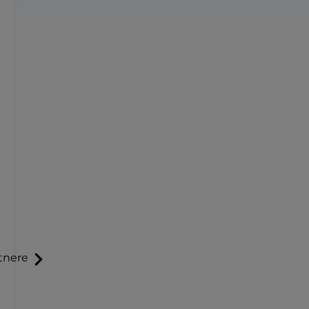
tnere