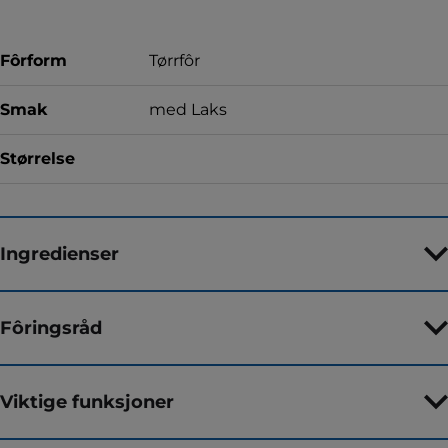
Fôrform
Tørrfôr
Smak
med Laks
Størrelse
Ingredienser
Fôringsråd
Viktige funksjoner