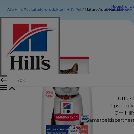
Registrer d
Alle Hill's Pet kattefôrprodukter | Hill's Pet
Mature Adult Kattefôr
Finn en forhandl
Utfors
Tips og rå
Om Hill'
Samarbeidspartner