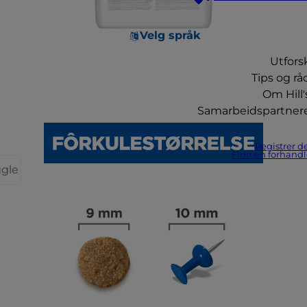
Velg språk
Utfors
Tips og rå
Om Hill'
Samarbeidspartner
Registrer d
Finn en forhandl
ggle