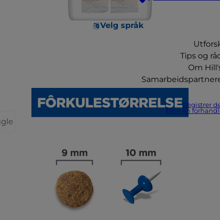
Velg språk
Utfors
Tips og rå
Om Hill'
Samarbeidspartner
Registrer d
Finn en forhandl
ggle