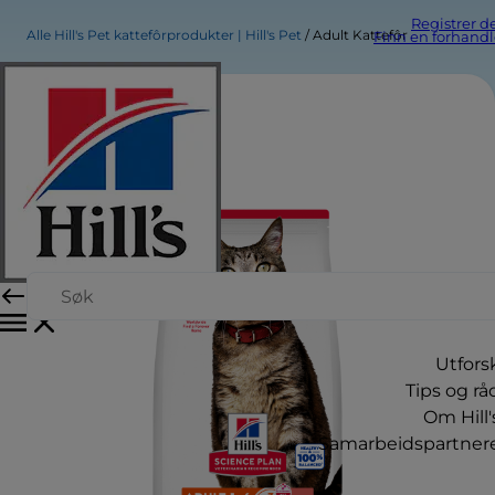
Registrer d
Alle Hill's Pet kattefôrprodukter | Hill's Pet
Adult Kattefôr
Finn en forhandl
Utfors
Tips og rå
Om Hill'
Samarbeidspartner