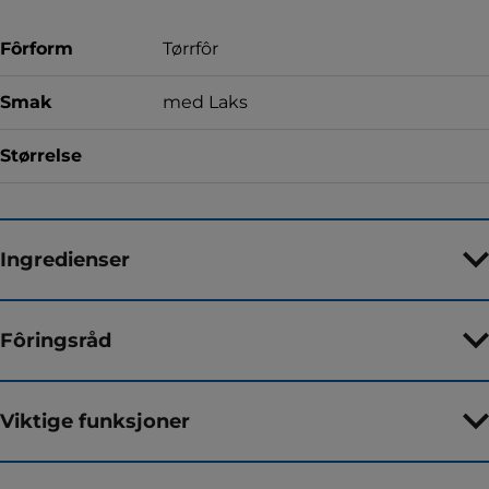
Fôrform
Tørrfôr
Smak
med Laks
Størrelse
Ingredienser
Fôringsråd
Viktige funksjoner