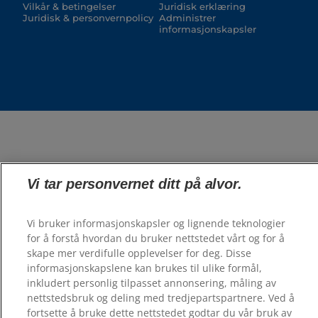
Vilkår & betingelser
Juridisk erklæring
Juridisk & personvernpolicy
Administrer
informasjonskapsler
Vi tar personvernet ditt på alvor.
Vi bruker informasjonskapsler og lignende teknologier
for å forstå hvordan du bruker nettstedet vårt og for å
skape mer verdifulle opplevelser for deg. Disse
informasjonskapslene kan brukes til ulike formål,
inkludert personlig tilpasset annonsering, måling av
nettstedsbruk og deling med tredjepartspartnere. Ved å
fortsette å bruke dette nettstedet godtar du vår bruk av