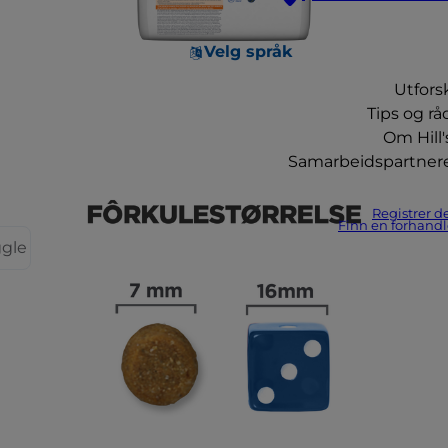
Velg språk
Utfors
Tips og rå
Om Hill'
Samarbeidspartner
Registrer d
Finn en forhandl
ggle