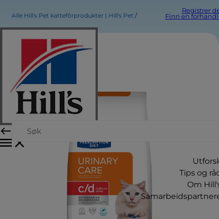
Registrer d
Alle Hill's Pet kattefôrprodukter | Hill's Pet
Finn en forhandl
Utfors
Tips og rå
Om Hill'
Samarbeidspartner