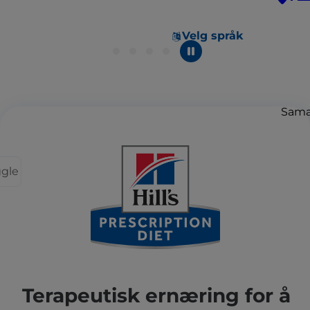
Velg språk
Sama
ggle
Terapeutisk ernæring for å